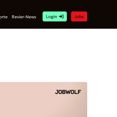
Login
Jobs
orte
Revier-News