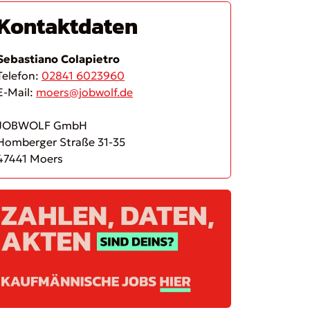
Kontaktdaten
Sebastiano Colapietro
Telefon:
02841 6023960
E-Mail:
moers@jobwolf.de
JOBWOLF GmbH
Homberger Straße 31-35
47441 Moers