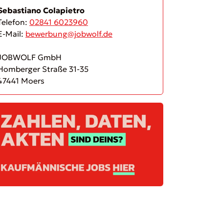
Sebastiano Colapietro
Telefon:
02841 6023960
E-Mail:
bewerbung@jobwolf.de
JOBWOLF GmbH
Homberger Straße 31-35
47441 Moers