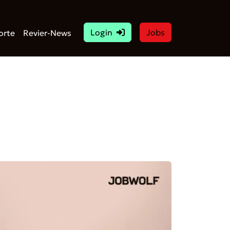
Login
Jobs
orte
Revier-News